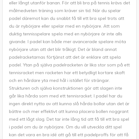
eller långt utanför banan. För att bli bra på tennis krävs det
målmedveten träning som kräver sin tid. När du spelar
padel däremot kan du snabbt få till ett bra spel trots att
du är nybörjare eller spelar med en nybörjare. Att som
duktig tennisspelare spela med en nybörjare är inte alls
givande. I padel kan både mer avancerade spelare möta
nybörjare utan att det blir tråkigt. Det är bland annat
padelracketarnas förtjänst att det är enklare att spela
padel. Ytan på själva padelracketen är lika stor som på ett
tennisracket men racketen har ett betydligt kortare skaft
och en hårdare yta med hål i istället för strängar.
Strukturen och själva konstruktionen gör att slagen inte
går lika hårda som med ett tennisracket. I padel har du
ingen direkt nytta av att kunna slå hårda bollar utan det är
bättre och mer effektivt att kunna placera bollen noggrant
med ett lågt slag. Det tar inte lång tid att få till ett bra spel
i padel om du är nybörjare. Om du vill utveckla ditt spel
kan det vara en bra idé att gå till ett padelproffs för att få