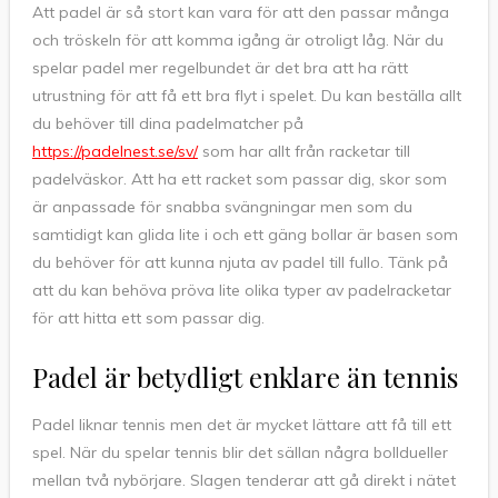
Att padel är så stort kan vara för att den passar många
och tröskeln för att komma igång är otroligt låg. När du
spelar padel mer regelbundet är det bra att ha rätt
utrustning för att få ett bra flyt i spelet. Du kan beställa allt
du behöver till dina padelmatcher på
https://padelnest.se/sv/
som har allt från racketar till
padelväskor. Att ha ett racket som passar dig, skor som
är anpassade för snabba svängningar men som du
samtidigt kan glida lite i och ett gäng bollar är basen som
du behöver för att kunna njuta av padel till fullo. Tänk på
att du kan behöva pröva lite olika typer av padelracketar
för att hitta ett som passar dig.
Padel är betydligt enklare än tennis
Padel liknar tennis men det är mycket lättare att få till ett
spel. När du spelar tennis blir det sällan några bolldueller
mellan två nybörjare. Slagen tenderar att gå direkt i nätet