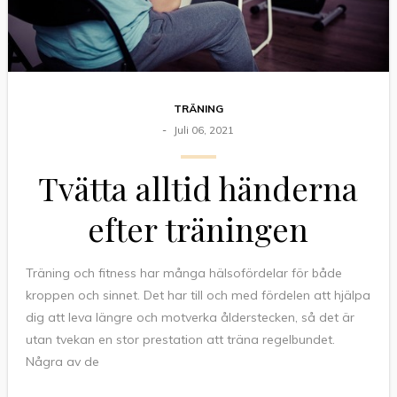
TRÄNING
Juli 06, 2021
Tvätta alltid händerna
efter träningen
Träning och fitness har många hälsofördelar för både
kroppen och sinnet. Det har till och med fördelen att hjälpa
dig att leva längre och motverka ålderstecken, så det är
utan tvekan en stor prestation att träna regelbundet.
Några av de