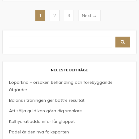
Seitennummerierung
1
2
3
Next →
der
Beiträge
NEUESTE BEITRÄGE
Löparknä – orsaker, behandling och förebyggande
åtgärder
Balans i träningen ger bättre resultat
Att sälja guld kan göra dig smalare
Kolhydratladda inför långloppet
Padel är den nya folksporten