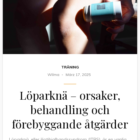
TRÄNING
Wilma
März 17, 2025
Löparknä – orsaker,
behandling och
förebyggande åtgärder
Löparknä, eller iliotibialbandssyndrom (ITBS), är en vanlig